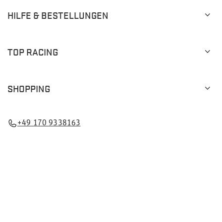
HILFE & BESTELLUNGEN
TOP RACING
SHOPPING
+49 170 9338163
PL5223279243
info@topracingshop.de
Im Shop präsentieren wir die Bruttopreise (inkl. MwSt.).
Mehrwertsteuersätze für inländische Verbraucher:
Deutschland
.