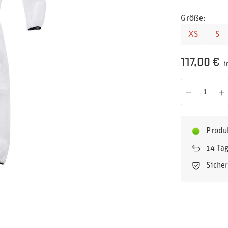
Größe
XS
S
117,00 €
i
Produ
14
Tag
Siche