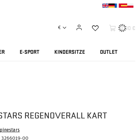
0,00 €
€
ER
E-SPORT
KINDERSITZE
OUTLET
STARS REGENOVERALL KART
pinestars
3266019-00