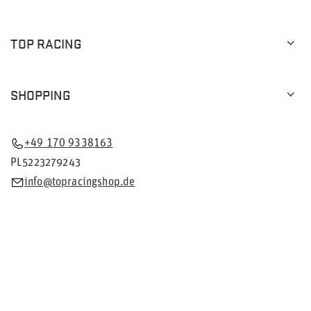
TOP RACING
SHOPPING
+49 170 9338163
PL5223279243
info@topracingshop.de
Im Shop präsentieren wir die Bruttopreise (inkl. MwSt.).
Mehrwertsteuersätze für inländische Verbraucher:
Deutschland
.