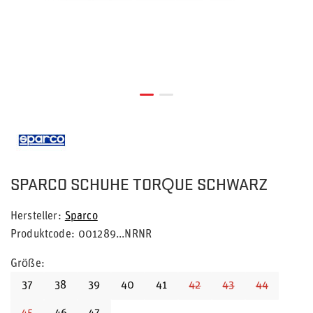
SPARCO SCHUHE TORQUE SCHWARZ
Hersteller
Sparco
Produktcode
001289...NRNR
Größe
37
38
39
40
41
42
43
44