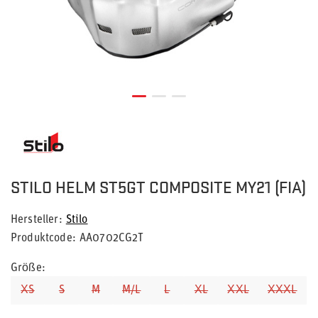
STILO HELM ST5GT COMPOSITE MY21 (FIA)
Hersteller
Stilo
Produktcode
AA0702CG2T
Größe
XS
S
M
M/L
L
XL
XXL
XXXL