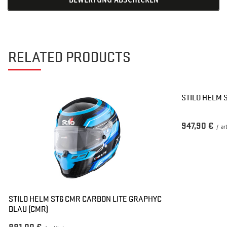
BEWERTUNG ABSCHICKEN
RELATED PRODUCTS
STILO HELM 
947,90 €
/
ar
STILO HELM ST6 CMR CARBON LITE GRAPHYC
BLAU (CMR)