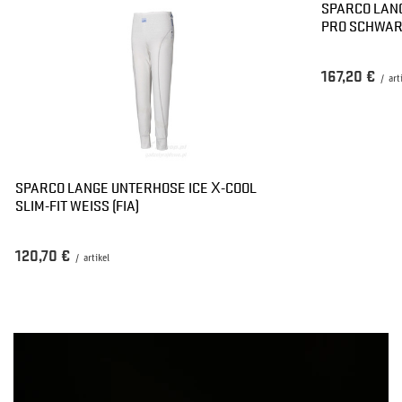
SPARCO LAN
PRO SCHWARZ
167,20 €
/
art
SPARCO LANGE UNTERHOSE ICE X-COOL
SLIM-FIT WEISS (FIA)
120,70 €
/
artikel