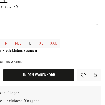
parco
003375NR
M
M/L
L
XL
XXL
ie Produktabmessungen
inkl. MwSt
/
artikel
IN DEN WARENKORB
kt auf Lager
e für einfache Rückgabe