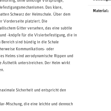
ienförmig, ohne unnötige Vorsprünge,
Befestigungsmechanismen. Das klare,
Material
 matten Schwarz der Helmschale. Über dem
r Vorderseite platziert. Die
llischem Gitter versehen, das eine subtile
 und -knöpfe für die Visierbefestigung, die in
 Bereich sind bündig in die Schale
icherweise Kommunikations- oder
l des Helms sind aerodynamische Rippen und
e Ästhetik unterstreichen. Der Helm wirkt
en.
aximale Sicherheit und entspricht den
lar-Mischung, die eine leichte und dennoch