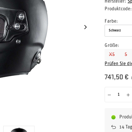
Hersteller
S
Produktcode
Farbe
Schwarz
Größe
XS
S
Prüfen Sie d
741,50 €
Produ
14
Tag