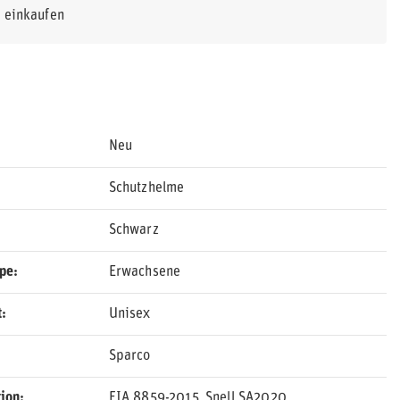
r einkaufen
Neu
Schutzhelme
Schwarz
ppe
Erwachsene
t
Unisex
Sparco
ion
FIA 8859-2015
Snell SA2020