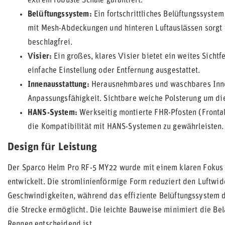
extrem robuste Schale garantiert.
Belüftungssystem:
Ein fortschrittliches Belüftungssystem
mit Mesh-Abdeckungen und hinteren Luftauslässen sorgt f
beschlagfrei.
Visier:
Ein großes, klares Visier bietet ein weites Sichtf
einfache Einstellung oder Entfernung ausgestattet.
Innenausstattung:
Herausnehmbares und waschbares Innen
Anpassungsfähigkeit. Sichtbare weiche Polsterung um die
HANS-System:
Werkseitig montierte FHR-Pfosten (Frontal 
die Kompatibilität mit HANS-Systemen zu gewährleisten.
Design für Leistung
Der Sparco Helm Pro RF-5 MY22 wurde mit einem klaren Fokus
entwickelt. Die stromlinienförmige Form reduziert den Luftwide
Geschwindigkeiten, während das effiziente Belüftungssystem d
die Strecke ermöglicht. Die leichte Bauweise minimiert die Be
Rennen entscheidend ist.