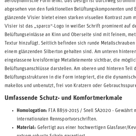
aerodynamische Form lenkt. Das Design ist durchweg stromlin
abgesehen von den funktionellen Belüftungskomponenten und 
glänzende Visier bietet einen starken visuellen Kontrast zum
Visier ist das „sparco“-Logo in weißer Schrift prominent auf de
Belüftungseinlässe an Kinn und Oberseite sind mit feinem, meta
Textur hinzufügt. Seitlich befinden sich runde Metallschrauben
einem glänzenden Silberton gehalten sind. Am unteren hinteren
eingelassene kreisförmige Metallelemente sichtbar, die mögl
Belüftungsanschlüsse darstellen. Am oberen und hinteren Tei
Belüftungsstrukturen in die Form integriert, die die dynamisch
makellos und unbenutzt, frei von Kratzern oder Gebrauchsspur
Umfassende Schutz- und Komfortmerkmale
Homologation:
FIA 8859-2015 / Snell SA2020 - Gewährt m
internationalen Rennsportvorschriften.
Material:
Gefertigt aus einer hochwertigen Glasfaser/Kev