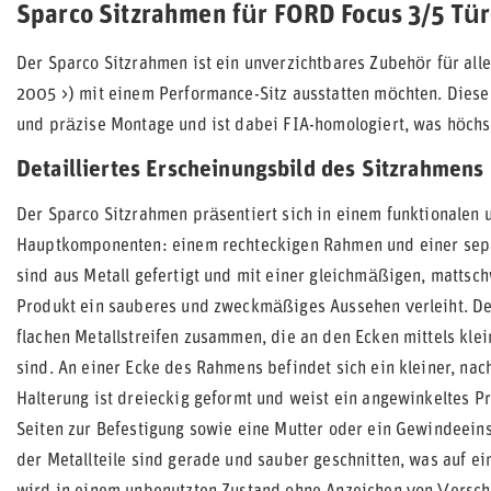
Sparco Sitzrahmen für FORD Focus 3/5 Türe
Der Sparco Sitzrahmen ist ein unverzichtbares Zubehör für all
2005 >) mit einem Performance-Sitz ausstatten möchten. Diese 
und präzise Montage und ist dabei FIA-homologiert, was höchst
Detailliertes Erscheinungsbild des Sitzrahmens
Der Sparco Sitzrahmen präsentiert sich in einem funktionalen 
Hauptkomponenten: einem rechteckigen Rahmen und einer separ
sind aus Metall gefertigt und mit einer gleichmäßigen, matts
Produkt ein sauberes und zweckmäßiges Aussehen verleiht. Der
flachen Metallstreifen zusammen, die an den Ecken mittels kl
sind. An einer Ecke des Rahmens befindet sich ein kleiner, n
Halterung ist dreieckig geformt und weist ein angewinkeltes Prof
Seiten zur Befestigung sowie eine Mutter oder ein Gewindeein
der Metallteile sind gerade und sauber geschnitten, was auf ei