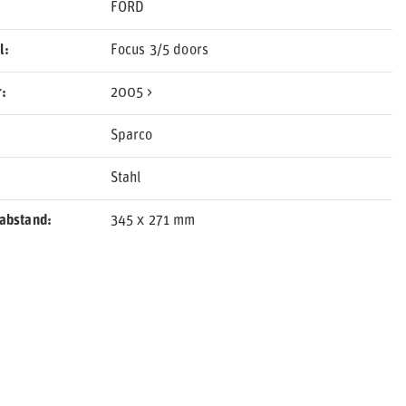
FORD
l
Focus 3/5 doors
r
2005 >
Sparco
Stahl
abstand
345 x 271 mm