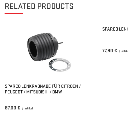
RELATED PRODUCTS
SPARCO LEN
77,90 €
/
artik
SPARCO LENKRADNABE FÜR CITROEN /
PEUGEOT / MITSUBISHI / BMW
87,00 €
/
artikel