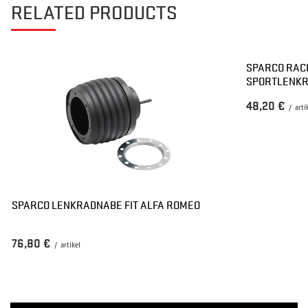
RELATED PRODUCTS
SPARCO RAC
SPORTLENK
48,20 €
/
arti
SPARCO LENKRADNABE FIT ALFA ROMEO
76,80 €
/
artikel