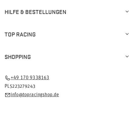
HILFE & BESTELLUNGEN
TOP RACING
SHOPPING
+49 170 9338163
PL5223279243
info@topracingshop.de
Im Shop präsentieren wir die Bruttopreise (inkl. MwSt.).
Mehrwertsteuersätze für inländische Verbraucher:
Deutschland
.