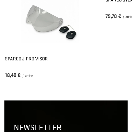
79,70 €
/
artik
SPARCO J-PRO VISOR
18,40 €
/
artikel
NEWSLETTER