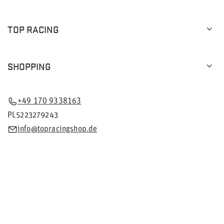
TOP RACING
SHOPPING
+49 170 9338163
PL5223279243
info@topracingshop.de
Im Shop präsentieren wir die Bruttopreise (inkl. MwSt.).
Mehrwertsteuersätze für inländische Verbraucher:
Deutschland
.