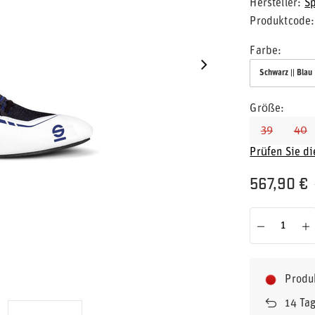
Hersteller
S
Produktcode
Farbe
Schwarz || Blau
Größe
39
40
Prüfen Sie d
567,90 €
Produ
14
Tag