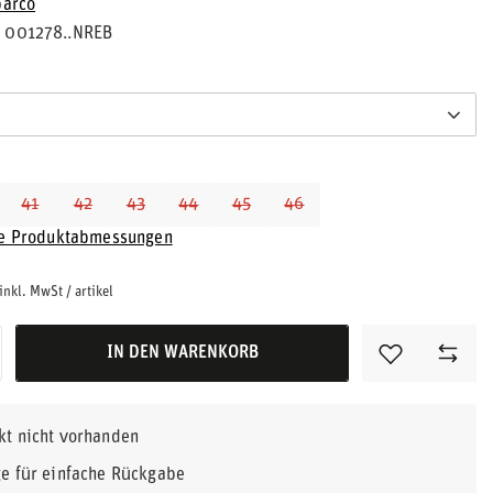
parco
001278..NREB
41
42
43
44
45
46
ie Produktabmessungen
inkl. MwSt
/
artikel
IN DEN WARENKORB
kt nicht vorhanden
e für einfache Rückgabe