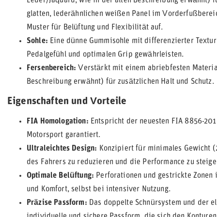
Leder/Jaquard, wie in der alten Beschreibung erwähnt) f
glatten, lederähnlichen weißen Panel im Vorderfußbereic
Muster für Belüftung und Flexibilität auf.
Sohle:
Eine dünne Gummisohle mit differenzierter Textur 
Pedalgefühl und optimalen Grip gewährleisten.
Fersenbereich:
Verstärkt mit einem abriebfesten Material
Beschreibung erwähnt) für zusätzlichen Halt und Schutz.
Eigenschaften und Vorteile
FIA Homologation:
Entspricht der neuesten FIA 8856-201
Motorsport garantiert.
Ultraleichtes Design:
Konzipiert für minimales Gewicht 
des Fahrers zu reduzieren und die Performance zu steige
Optimale Belüftung:
Perforationen und gestrickte Zonen 
und Komfort, selbst bei intensiver Nutzung.
Präzise Passform:
Das doppelte Schnürsystem und der el
individuelle und sichere Passform, die sich den Konture