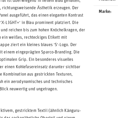
ial ist überwiegend in hellem Blau gehalten,
, richtungsweisende Ästhetik erzeugen. Der
Marke
Panel ausgeführt, das einen eleganten Kontrast
'X-LIGHT+' in Blau prominent platziert. Die
 und reichen bis zum hohen Knöchelkragen, der
h ein weißes, rechteckiges Etikett mit
pe ziert ein kleines blaues 'S'-Logo. Der
mit einem eingeprägten Sparco-Branding. Die
 optimalen Grip. Ein besonderes visuelles
der einen Kohlefasereinsatz darunter sichtbar
ie Kombination aus gestrickten Texturen,
huh ein aerodynamisches und technisches
 Blick neuwertig und ungetragen.
tivem, gestricktem Textil (ähnlich Känguru-