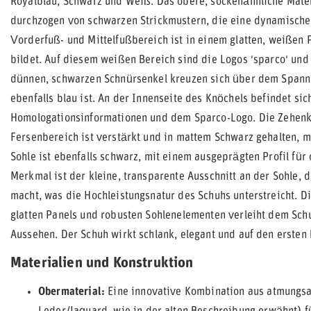
Royalblau, Schwarz und Weiß. Das obere, sockenähnliche Mater
durchzogen von schwarzen Strickmustern, die eine dynamische
Vorderfuß- und Mittelfußbereich ist in einem glatten, weißen 
bildet. Auf diesem weißen Bereich sind die Logos 'sparco' und 
dünnen, schwarzen Schnürsenkel kreuzen sich über dem Spann
ebenfalls blau ist. An der Innenseite des Knöchels befindet sic
Homologationsinformationen und dem Sparco-Logo. Die Zehenkap
Fersenbereich ist verstärkt und in mattem Schwarz gehalten, 
Sohle ist ebenfalls schwarz, mit einem ausgeprägten Profil für
Merkmal ist der kleine, transparente Ausschnitt an der Sohle, 
macht, was die Hochleistungsnatur des Schuhs unterstreicht. D
glatten Panels und robusten Sohlenelementen verleiht dem Sc
Aussehen. Der Schuh wirkt schlank, elegant und auf den ersten
Materialien und Konstruktion
Obermaterial:
Eine innovative Kombination aus atmungsak