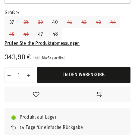
Größe
37
38
39
40
41
42
43
44
45
46
47
48
Prüfen Sie die Produktabmessungen
343,90 €
inkl. MwSt
/
artikel
IN DEN WARENKORB
Produkt auf Lager
14
Tage für einfache Rückgabe