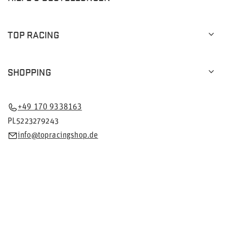
TOP RACING
SHOPPING
+49 170 9338163
PL5223279243
info@topracingshop.de
Im Shop präsentieren wir die Bruttopreise (inkl. MwSt.).
Mehrwertsteuersätze für inländische Verbraucher:
Deutschland
.