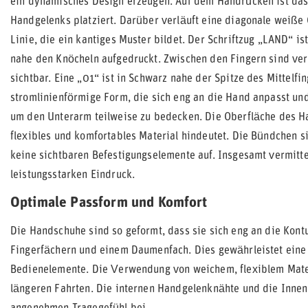
ein dynamisches Design erzeugen. Auf dem Handrücken ist das
Handgelenks platziert. Darüber verläuft eine diagonale weiße
Linie, die ein kantiges Muster bildet. Der Schriftzug „LAND“ i
nahe den Knöcheln aufgedruckt. Zwischen den Fingern sind ver
sichtbar. Eine „01“ ist in Schwarz nahe der Spitze des Mittelf
stromlinienförmige Form, die sich eng an die Hand anpasst und
um den Unterarm teilweise zu bedecken. Die Oberfläche des Ha
flexibles und komfortables Material hindeutet. Die Bündchen s
keine sichtbaren Befestigungselemente auf. Insgesamt vermitte
leistungsstarken Eindruck.
Optimale Passform und Komfort
Die Handschuhe sind so geformt, dass sie sich eng an die Kont
Fingerfächern und einem Daumenfach. Dies gewährleistet ein
Bedienelemente. Die Verwendung von weichem, flexiblem Mater
längeren Fahrten. Die internen Handgelenknähte und die Innen