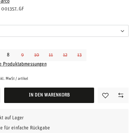
parco
001357..GF
8
9
10
11
12
13
ie Produktabmessungen
nkl. MwSt
/
artikel
IN DEN WARENKORB
kt auf Lager
e für einfache Rückgabe