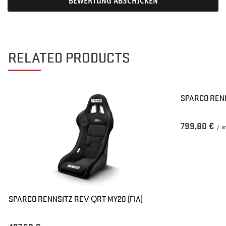
BEWERTUNG ABSCHICKEN
RELATED PRODUCTS
SPARCO RENN
799,80 €
/
ar
SPARCO RENNSITZ REV QRT MY20 (FIA)