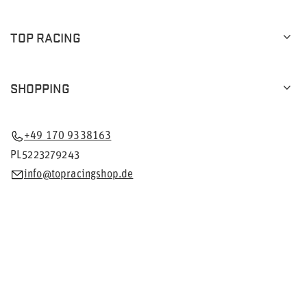
TOP RACING
SHOPPING
+49 170 9338163
PL5223279243
info@topracingshop.de
Im Shop präsentieren wir die Bruttopreise (inkl. MwSt.).
Mehrwertsteuersätze für inländische Verbraucher:
Deutschland
.