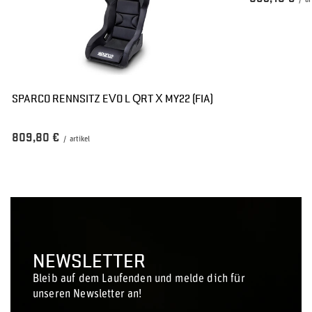
/
ar
SPARCO RENNSITZ EVO L QRT X MY22 (FIA)
809,80 €
/
artikel
NEWSLETTER
Bleib auf dem Laufenden und melde dich für
unseren Newsletter an!