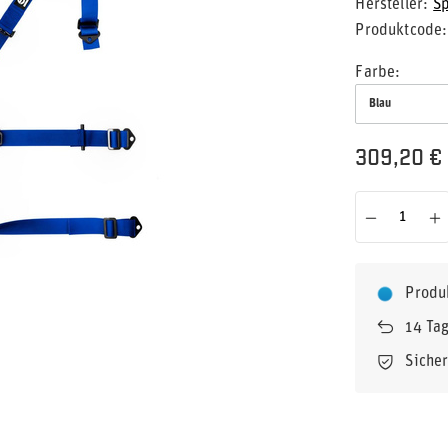
Hersteller
S
Produktcode
Farbe
Blau
309,20 €
Produ
14
Tag
Siche