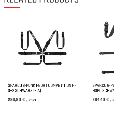
SPARCO 6-PUNKT-GURT COMPETITION H-
SPARCO 6-P
3+2 SCHWARZ (FIA)
H3PD SCHWA
283,90 €
264,40 €
/
artikel
/
a