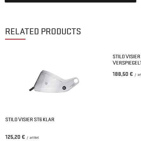
RELATED PRODUCTS
STILO VISIE
VERSPIEGEL
188,50 €
/
ar
STILO VISIER ST6 KLAR
125,20 €
/
artikel