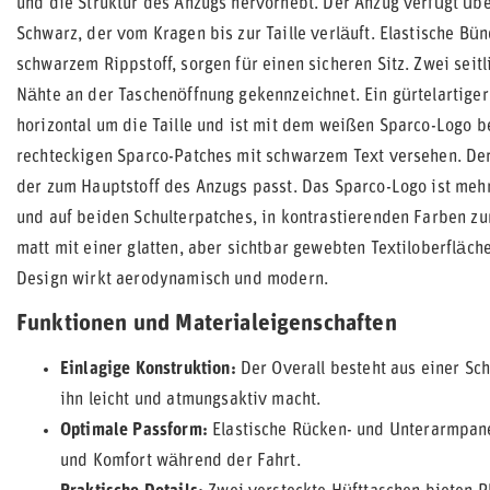
und die Struktur des Anzugs hervorhebt. Der Anzug verfügt üb
Schwarz, der vom Kragen bis zur Taille verläuft. Elastische B
schwarzem Rippstoff, sorgen für einen sicheren Sitz. Zwei seit
Nähte an der Taschenöffnung gekennzeichnet. Ein gürtelartiger 
horizontal um die Taille und ist mit dem weißen Sparco-Logo be
rechteckigen Sparco-Patches mit schwarzem Text versehen. Der
der zum Hauptstoff des Anzugs passt. Das Sparco-Logo ist mehr
und auf beiden Schulterpatches, in kontrastierenden Farben zu
matt mit einer glatten, aber sichtbar gewebten Textiloberfläche
Design wirkt aerodynamisch und modern.
Funktionen und Materialeigenschaften
Einlagige Konstruktion:
Der Overall besteht aus einer Sc
ihn leicht und atmungsaktiv macht.
Optimale Passform:
Elastische Rücken- und Unterarmpan
und Komfort während der Fahrt.