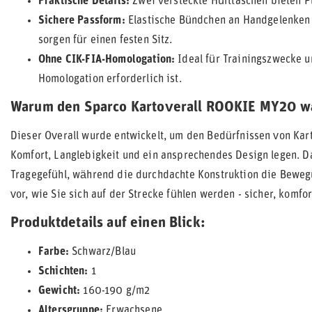
Praktische Details:
Zwei versteckte Hüfttaschen bieten P
Sichere Passform:
Elastische Bündchen an Handgelenken u
sorgen für einen festen Sitz.
Ohne CIK-FIA-Homologation:
Ideal für Trainingszwecke u
Homologation erforderlich ist.
Warum den Sparco Kartoverall ROOKIE MY20 w
Dieser Overall wurde entwickelt, um den Bedürfnissen von Kart
Komfort, Langlebigkeit und ein ansprechendes Design legen. D
Tragegefühl, während die durchdachte Konstruktion die Bewegun
vor, wie Sie sich auf der Strecke fühlen werden - sicher, komfo
Produktdetails auf einen Blick:
Farbe:
Schwarz/Blau
Schichten:
1
Gewicht:
160-190 g/m2
Altersgruppe:
Erwachsene