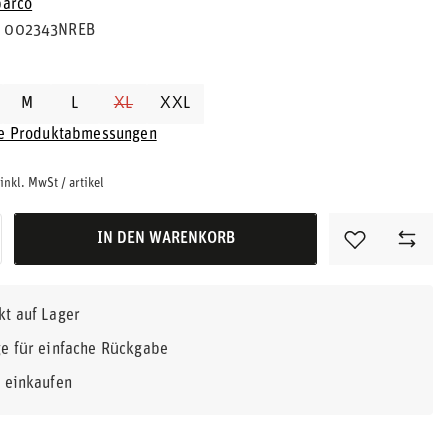
parco
002343NREB
M
L
XL
XXL
ie Produktabmessungen
inkl. MwSt
/
artikel
IN DEN WARENKORB
kt auf Lager
e für einfache Rückgabe
r einkaufen