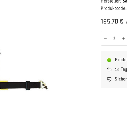
Hersteller
Sa
Produktcode
165,70 €
i
Produ
14
Tag
Siche