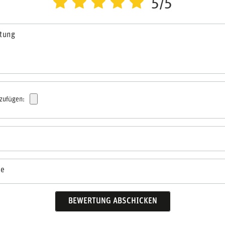
5/5
rtung
nzufügen:
se
BEWERTUNG ABSCHICKEN