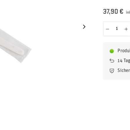
37,90 €
in
Produ
14
Tag
Siche