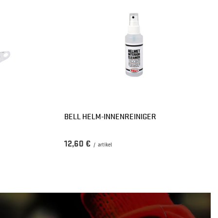
R
BELL HELM-INNENREINIGER
12,60 €
/
artikel