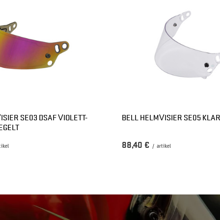
ISIER SE03 DSAF VIOLETT-
BELL HELMVISIER SE05 KLA
EGELT
88,40 €
tikel
/
artikel