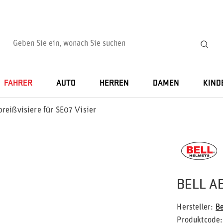
FAHRER
AUTO
HERREN
DAMEN
KIND
breißvisiere für SE07 Visier
BELL AB
Hersteller
Be
Produktcode