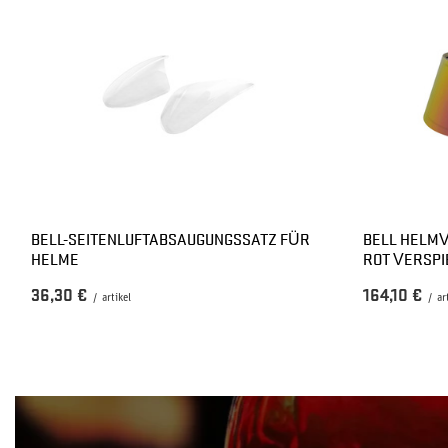
BELL-SEITENLUFTABSAUGUNGSSATZ FÜR
BELL HELMV
HELME
ROT VERSPI
36,30 €
164,10 €
/
artikel
/
ar