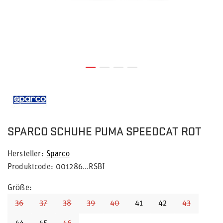
SPARCO SCHUHE PUMA SPEEDCAT ROT
Hersteller
Sparco
Produktcode
001286...RSBI
Größe
36
37
38
39
40
41
42
43