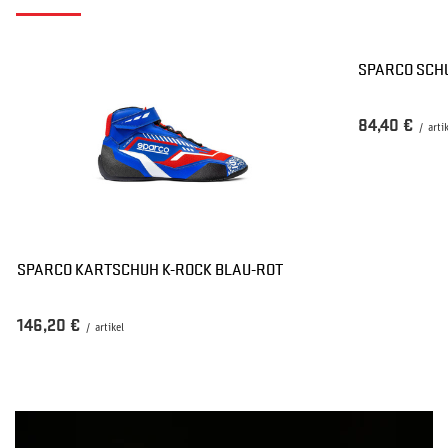
SPARCO SCH
84,40 €
/
arti
SPARCO KARTSCHUH K-ROCK BLAU-ROT
146,20 €
/
artikel