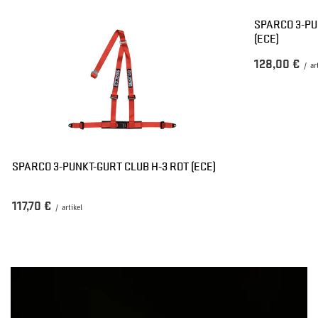
SPARCO 3-PU
(ECE)
128,00 €
/
ar
SPARCO 3-PUNKT-GURT CLUB H-3 ROT (ECE)
117,70 €
/
artikel