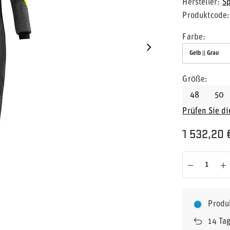
Hersteller
S
Produktcode
Farbe
Gelb || Grau
Größe
48
50
Prüfen Sie d
1 532,20 
Produ
14
Tag