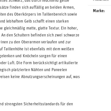
ttes Schwarz, das durch leuchtend gelbe
ätze finden sich auffällig an beiden Armen,
Marke
iten des Oberkörpers im Taillenbereich sowie
nd lebhaftem Gelb schafft einen starken
ne gleichmäßig matte, glatte Textur. Ein hoher,
. An den Schultern befinden sich zwei schwarze
einen zu den Oberarmen verlaufen und zur
uf Taillenhöhe ist ebenfalls mit dem weißen
gelenken und Knöcheln sorgen für einen
er Luft. Die Form berücksichtigt artikulierte
tegisch platzierten Nähten und Paneelen
weisen keine Abnutzungserscheinungen auf, was
nd strengsten Sicherheitsstandards für den