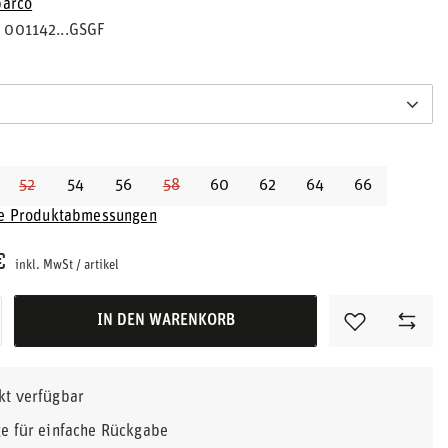
parco
001142...GSGF
52
54
56
58
60
62
64
66
ie Produktabmessungen
€
inkl. MwSt
/
artikel
IN DEN WARENKORB
kt verfügbar
e für einfache Rückgabe