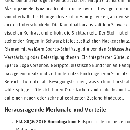
Knöcheln und Handgelenken bedeckt. Die Hauptfarbe ist ein ma
Akzentpaneele dynamisch unterbrochen wird. Diese gelben Eins
von oberhalb der Ellbogen bis zu den Handgelenken, an den Se
an den Unterschenkeln. Die Kombination aus solidem Schwarz u
visuellen Kontrast und erhöht die Sichtbarkeit. Der Stoff hat ei
stehender Kragen in Schwarz bietet zusätzlichen Nackenschutz
Riemen mit weißem Sparco-Schriftzug, die von den Schlüsselb
Verstärkung oder Befestigung dienen. Ein integrierter Gürtel a
Sparco-Logo versehen. Gerippte, elastische Bündchen an Hand
passgenauen Sitz und verhindern das Eindringen von Schmutz od
Bereiche für optimale Bewegungsfreiheit, was sich in den stra
widerspiegelt. Die sichtbaren Oberflächen sind makellos und 
auf einen neuen oder sehr gut gepflegten Zustand hindeutet.
Herausragende Merkmale und Vorteile
FIA 8856-2018 Homologation:
Entspricht den neuesten u