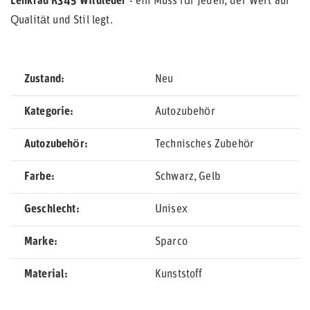
Lenkrad R345 Wildleder
- ein Muss für jeden, der Wert auf
Qualität und Stil legt.
Zustand
Neu
Kategorie
Autozubehör
Autozubehör
Technisches Zubehör
Farbe
Schwarz
Gelb
Geschlecht
Unisex
Marke
Sparco
Material
Kunststoff