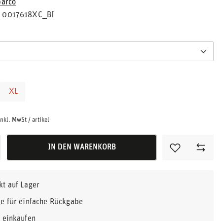
parco
0017618XC_BI
XL
nkl. MwSt
/
artikel
IN DEN WARENKORB
kt auf Lager
e für einfache Rückgabe
r einkaufen