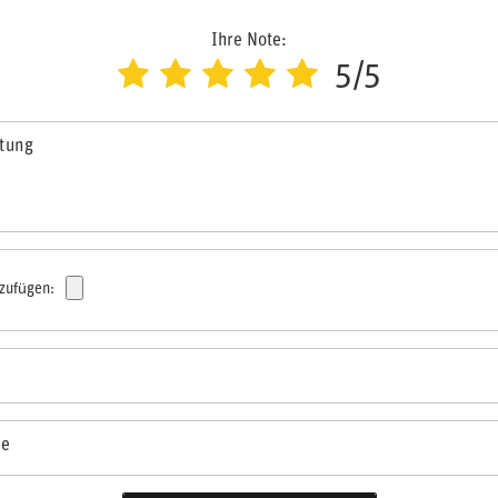
Ihre Note:
5/5
rtung
nzufügen:
se