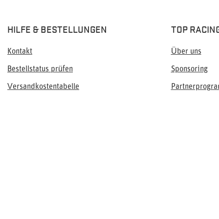
HILFE & BESTELLUNGEN
TOP RACIN
Kontakt
Über uns
Bestellstatus prüfen
Sponsoring
Versandkostentabelle
Partnerprogr
Rückgabe und Umtausch
Allgemeine Geschäftsbedingungen (AGB)
Datenschutzbestimmungen
Impressum
+49 170 9338163
PL5223279243
info@topracingsh