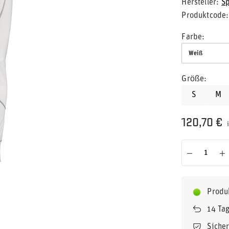
Hersteller
S
Produktcode
Farbe
Weiß
Größe
S
M
120,70 €
i
Produ
14
Tag
Siche