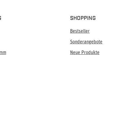
G
SHOPPING
Bestseller
Sonderangebote
amm
Neue Produkte
Blog
op.de