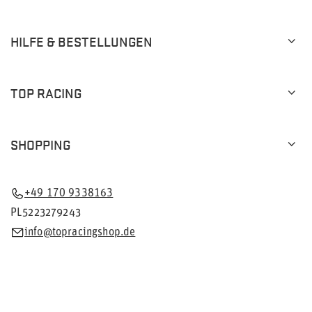
HILFE & BESTELLUNGEN
TOP RACING
SHOPPING
+49 170 9338163
PL5223279243
info@topracingshop.de
Im Shop präsentieren wir die Bruttopreise (inkl. MwSt.).
Mehrwertsteuersätze für inländische Verbraucher: