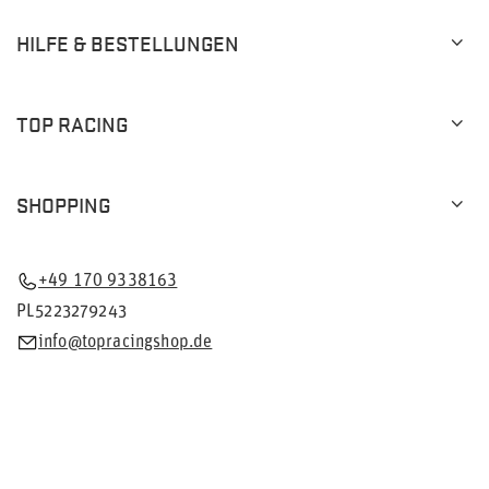
HILFE & BESTELLUNGEN
TOP RACING
SHOPPING
+49 170 9338163
PL5223279243
info@topracingshop.de
Im Shop präsentieren wir die Bruttopreise (inkl. MwSt.).
Mehrwertsteuersätze für inländische Verbraucher:
Deutschland
.