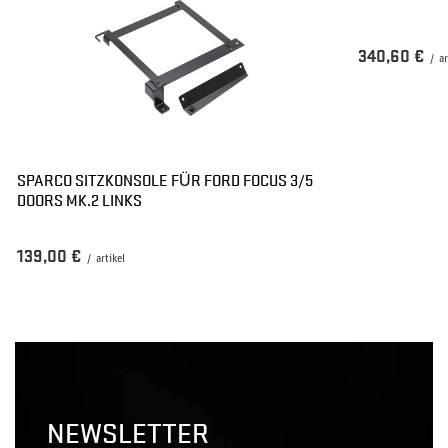
340,60 €
/
ar
SPARCO SITZKONSOLE FÜR FORD FOCUS 3/5
DOORS MK.2 LINKS
139,00 €
/
artikel
NEWSLETTER