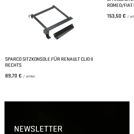
ROMEO/FIAT 
153,50 €
/
art
SPARCO SITZKONSOLE FÜR RENAULT CLIO II
RECHTS
89,70 €
/
artikel
NEWSLETTER