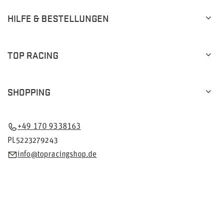
HILFE & BESTELLUNGEN
TOP RACING
SHOPPING
+49 170 9338163
PL5223279243
info@topracingshop.de
Im Shop präsentieren wir die Bruttopreise (inkl. MwSt.).
Mehrwertsteuersätze für inländische Verbraucher:
Deutschland
.