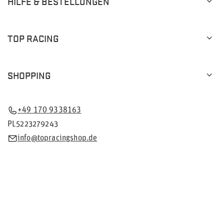
HILFE & BESTELLUNGEN
TOP RACING
SHOPPING
+49 170 9338163
PL5223279243
info@topracingshop.de
Im Shop präsentieren wir die Bruttopreise (inkl. MwSt.).
Mehrwertsteuersätze für inländische Verbraucher:
Deutschland
.