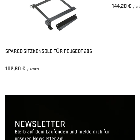
144,20 €
/
art
SPARCO SITZKONSOLE FÜR PEUGEOT 206
102,80 €
/
artikel
NEWSLETTER
Bleib auf dem Laufenden und melde dich für
unseren Newsletter an!