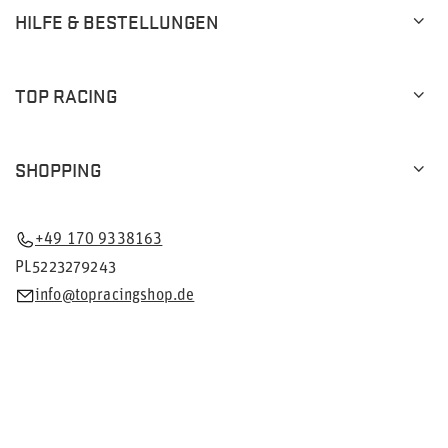
HILFE & BESTELLUNGEN
TOP RACING
SHOPPING
+49 170 9338163
PL5223279243
info@topracingshop.de
Im Shop präsentieren wir die Bruttopreise (inkl. MwSt.).
Mehrwertsteuersätze für inländische Verbraucher:
Deutschland
.