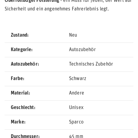
Überrollbügel Polsterung
- ein Muss für jeden, der Wert auf
Sicherheit und ein angenehmes Fahrerlebnis legt.
Zustand
Neu
Kategorie
Autozubehör
Autozubehör
Technisches Zubehör
Farbe
Schwarz
Material
Andere
Geschlecht
Unisex
Marke
Sparco
Durchmesser
45 mm