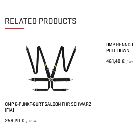
RELATED PRODUCTS
OMP RENNGU
PULL DOWN
461,40 €
/
art
OMP 6-PUNKT-GURT SALOON FHR SCHWARZ
(FIA)
258,20 €
/
artikel