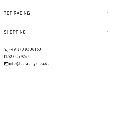
TOP RACING
SHOPPING
+49 170 9338163
PL5223279243
info@topracingshop.de
Im Shop präsentieren wir die Bruttopreise (inkl. MwSt.).
Mehrwertsteuersätze für inländische Verbraucher:
Deutschland
.