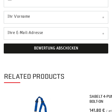
Ihr Vorname
Ihre E-Mail-Adresse
BEWERTUNG ABSCHICKEN
RELATED PRODUCTS
SABELT 4-PU
BOLT-ON
141,80 €
/
art