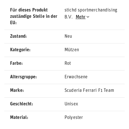
Für dieses Produkt
stichd sportmerchandising
zuständige Stelle in der
B.V.
Mehr
EU
Zustand
Neu
Kategorie
Mützen
Farbe
Rot
Altersgruppe
Erwachsene
Marke
Scuderia Ferrari F1 Team
Geschlecht
Unisex
Material
Polyester