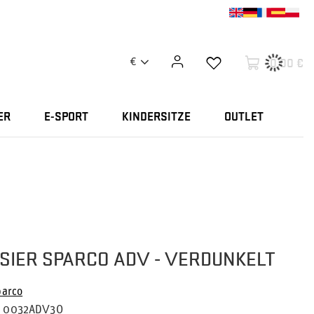
0,00 €
€
ER
E-SPORT
KINDERSITZE
OUTLET
SIER SPARCO ADV - VERDUNKELT
parco
0032ADV3O