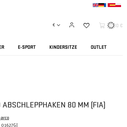
0,00 €
€
ER
E-SPORT
KINDERSITZE
OUTLET
 ABSCHLEPPHAKEN 80 MM (FIA)
parco
01627GI