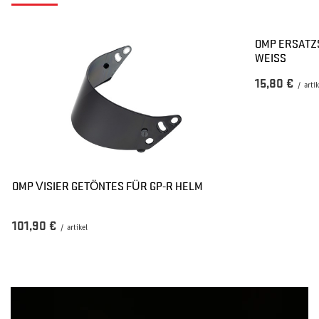
OMP ERSATZ
WEISS
15,80 €
/
arti
OMP VISIER GETÖNTES FÜR GP-R HELM
101,90 €
/
artikel