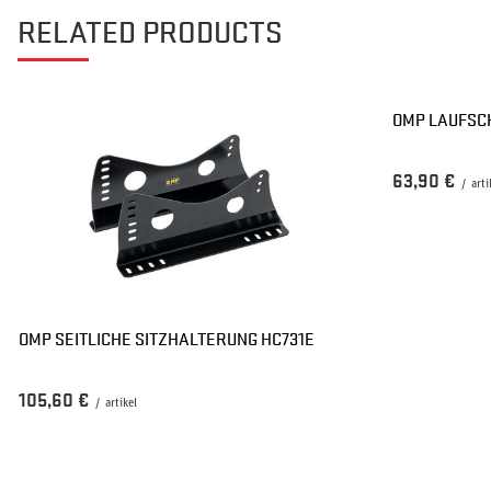
RELATED PRODUCTS
OMP LAUFSC
63,90 €
/
arti
OMP SEITLICHE SITZHALTERUNG HC731E
105,60 €
/
artikel