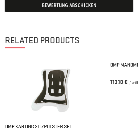
BEWERTUNG ABSCHICKEN
RELATED PRODUCTS
OMP MANOMET
113,10 €
/
arti
OMP KARTING SITZPOLSTER SET