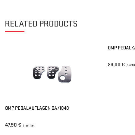
RELATED PRODUCTS
OMP PEDALK
23,00 €
/
arti
OMP PEDALAUFLAGEN OA/1040
47,90 €
/
artikel