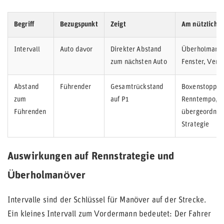
Begriff
Bezugspunkt
Zeigt
Am nützlichst
Intervall
Auto davor
Direkter Abstand
Überholmanöv
zum nächsten Auto
Fenster, Vert
Abstand
Führender
Gesamtrückstand
Boxenstopp-Fe
zum
auf P1
Renntempo,
Führenden
übergeordnet
Strategie
Auswirkungen auf Rennstrategie und
Überholmanöver
Intervalle sind der Schlüssel für Manöver auf der Strecke.
Ein kleines Intervall zum Vordermann bedeutet: Der Fahrer