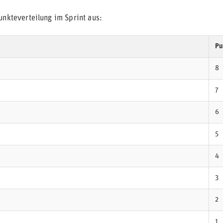
unkteverteilung im Sprint aus:
Pu
8
7
6
5
4
3
2
1