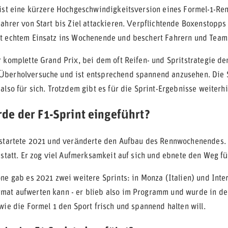
 ist eine kürzere Hochgeschwindigkeitsversion eines Formel-1-Re
Fahrer von Start bis Ziel attackieren. Verpflichtende Boxenstopp
t echtem Einsatz ins Wochenende und beschert Fahrern und Teams
 komplette Grand Prix, bei dem oft Reifen- und Spritstrategie den
berholversuche und ist entsprechend spannend anzusehen. Die Sta
 also für sich. Trotzdem gibt es für die Sprint-Ergebnisse weite
de der F1-Sprint eingeführt?
 startete 2021 und veränderte den Aufbau des Rennwochenendes. 
 statt. Er zog viel Aufmerksamkeit auf sich und ebnete den Weg fü
ne gab es 2021 zwei weitere Sprints: in Monza (Italien) und Inter
at aufwerten kann - er blieb also im Programm und wurde in den
wie die Formel 1 den Sport frisch und spannend halten will.