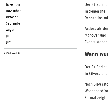
Der F1-Sprint
Dezember
November
in denen die 
Oktober
Rennaction mi
September
Anders als der
August
Manöver und Ü
Juli
Events stehen
Juni
Wann wur
RSS-Feed
Der F1-Sprint
in Silverstone
Nach Silversto
Wochenendform
Format zeigt, 