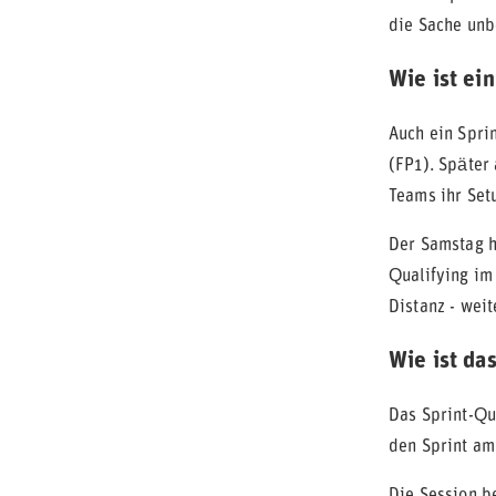
die Sache unb
Wie ist ei
Auch ein Spri
(FP1). Später 
Teams ihr Set
Der Samstag h
Qualifying im
Distanz - wei
Wie ist da
Das Sprint-Qua
den Sprint am 
Die Session b