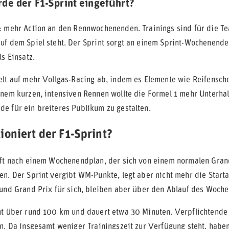
de der F1-Sprint eingeführt?
: mehr Action an den Rennwochenenden. Trainings sind für die Te
uf dem Spiel steht. Der Sprint sorgt an einem Sprint-Wochenende 
ls Einsatz.
elt auf mehr Vollgas-Racing ab, indem es Elemente wie Reifensch
inem kurzen, intensiven Rennen wollte die Formel 1 mehr Unterha
e für ein breiteres Publikum zu gestalten.
ioniert der F1-Sprint?
uft nach einem Wochenendplan, der sich von einem normalen Gran
en. Der Sprint vergibt WM-Punkte, legt aber nicht mehr die Start
 und Grand Prix für sich, bleiben aber über den Ablauf des Woc
ht über rund 100 km und dauert etwa 30 Minuten. Verpflichtende B
en. Da insgesamt weniger Trainingszeit zur Verfügung steht, hab