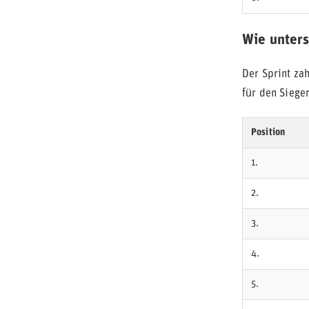
Wie unters
Der Sprint zah
für den Sieger
Position
1.
2.
3.
4.
5.