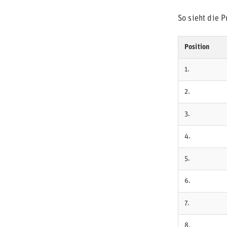
So sieht die P
Position
1.
2.
3.
4.
5.
6.
7.
8.