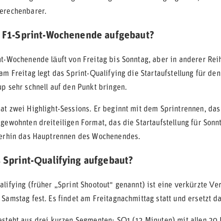
erechenbarer.
n F1-Sprint-Wochenende aufgebaut?
nt-Wochenende läuft von Freitag bis Sonntag, aber in anderer Reih
am Freitag legt das Sprint-Qualifying die Startaufstellung für d
up sehr schnell auf den Punkt bringen.
at zwei Highlight-Sessions. Er beginnt mit dem Sprintrennen, da
 gewohnten dreiteiligen Format, das die Startaufstellung für Sonn
terhin das Hauptrennen des Wochenendes.
s Sprint-Qualifying aufgebaut?
lifying (früher „Sprint Shootout" genannt) ist eine verkürzte Ver
Samstag fest. Es findet am Freitagnachmittag statt und ersetzt da
esteht aus drei kurzen Segmenten: SQ1 (12 Minuten) mit allen 20