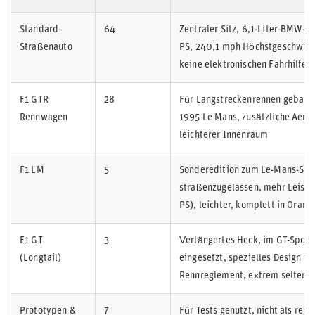
Standard-
64
Zentraler Sitz, 6,1-Liter-BMW-V
Straßenauto
PS, 240,1 mph Höchstgeschwind
keine elektronischen Fahrhilfen
F1 GTR
28
Für Langstreckenrennen gebaut
Rennwagen
1995 Le Mans, zusätzliche Aerot
leichterer Innenraum
F1 LM
5
Sonderedition zum Le-Mans-Sie
straßenzugelassen, mehr Leistu
PS), leichter, komplett in Orang
F1 GT
3
Verlängertes Heck, im GT-Sport
(Longtail)
eingesetzt, spezielles Design fü
Rennreglement, extrem selten
Prototypen &
7
Für Tests genutzt, nicht als regu