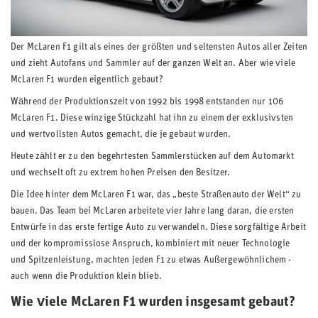
Der McLaren F1 gilt als eines der größten und seltensten Autos aller Zeiten
und zieht Autofans und Sammler auf der ganzen Welt an. Aber wie viele
McLaren F1 wurden eigentlich gebaut?
Während der Produktionszeit von 1992 bis 1998 entstanden nur 106
McLaren F1. Diese winzige Stückzahl hat ihn zu einem der exklusivsten
und wertvollsten Autos gemacht, die je gebaut wurden.
Heute zählt er zu den begehrtesten Sammlerstücken auf dem Automarkt
und wechselt oft zu extrem hohen Preisen den Besitzer.
Die Idee hinter dem McLaren F1 war, das „beste Straßenauto der Welt“ zu
bauen. Das Team bei McLaren arbeitete vier Jahre lang daran, die ersten
Entwürfe in das erste fertige Auto zu verwandeln. Diese sorgfältige Arbeit
und der kompromisslose Anspruch, kombiniert mit neuer Technologie
und Spitzenleistung, machten jeden F1 zu etwas Außergewöhnlichem -
auch wenn die Produktion klein blieb.
Wie viele McLaren F1 wurden insgesamt gebaut?