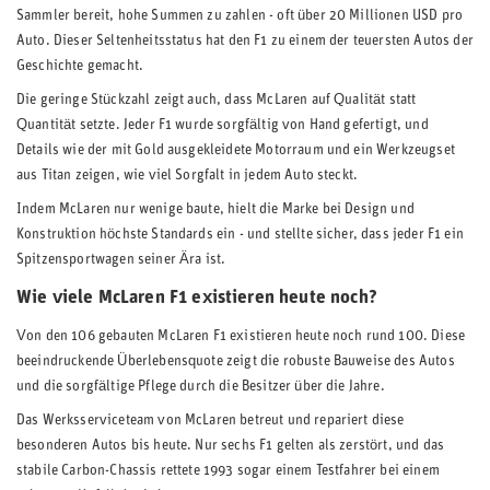
Sammler bereit, hohe Summen zu zahlen - oft über 20 Millionen USD pro
Auto. Dieser Seltenheitsstatus hat den F1 zu einem der teuersten Autos der
Geschichte gemacht.
Die geringe Stückzahl zeigt auch, dass McLaren auf Qualität statt
Quantität setzte. Jeder F1 wurde sorgfältig von Hand gefertigt, und
Details wie der mit Gold ausgekleidete Motorraum und ein Werkzeugset
aus Titan zeigen, wie viel Sorgfalt in jedem Auto steckt.
Indem McLaren nur wenige baute, hielt die Marke bei Design und
Konstruktion höchste Standards ein - und stellte sicher, dass jeder F1 ein
Spitzensportwagen seiner Ära ist.
Wie viele McLaren F1 existieren heute noch?
Von den 106 gebauten McLaren F1 existieren heute noch rund 100. Diese
beeindruckende Überlebensquote zeigt die robuste Bauweise des Autos
und die sorgfältige Pflege durch die Besitzer über die Jahre.
Das Werksserviceteam von McLaren betreut und repariert diese
besonderen Autos bis heute. Nur sechs F1 gelten als zerstört, und das
stabile Carbon-Chassis rettete 1993 sogar einem Testfahrer bei einem