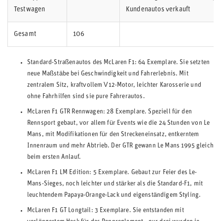
Testwagen
Kundenautos verkauft
Gesamt
106
Standard-Straßenautos des McLaren F1: 64 Exemplare. Sie setzten
neue Maßstäbe bei Geschwindigkeit und Fahrerlebnis. Mit
zentralem Sitz, kraftvollem V12-Motor, leichter Karosserie und
ohne Fahrhilfen sind sie pure Fahrerautos.
McLaren F1 GTR Rennwagen: 28 Exemplare. Speziell für den
Rennsport gebaut, vor allem für Events wie die 24 Stunden von Le
Mans, mit Modifikationen für den Streckeneinsatz, entkerntem
Innenraum und mehr Abtrieb. Der GTR gewann Le Mans 1995 gleich
beim ersten Anlauf.
McLaren F1 LM Edition: 5 Exemplare. Gebaut zur Feier des Le-
Mans-Sieges, noch leichter und stärker als die Standard-F1, mit
leuchtendem Papaya-Orange-Lack und eigenständigem Styling.
McLaren F1 GT Longtail: 3 Exemplare. Sie entstanden mit