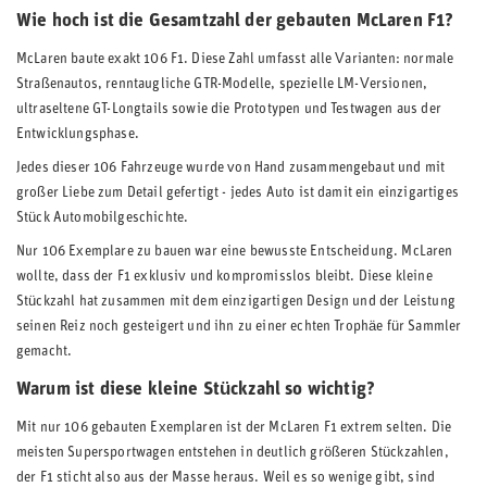
Wie hoch ist die Gesamtzahl der gebauten McLaren F1?
McLaren baute exakt 106 F1. Diese Zahl umfasst alle Varianten: normale
Straßenautos, renntaugliche GTR-Modelle, spezielle LM-Versionen,
ultraseltene GT-Longtails sowie die Prototypen und Testwagen aus der
Entwicklungsphase.
Jedes dieser 106 Fahrzeuge wurde von Hand zusammengebaut und mit
großer Liebe zum Detail gefertigt - jedes Auto ist damit ein einzigartiges
Stück Automobilgeschichte.
Nur 106 Exemplare zu bauen war eine bewusste Entscheidung. McLaren
wollte, dass der F1 exklusiv und kompromisslos bleibt. Diese kleine
Stückzahl hat zusammen mit dem einzigartigen Design und der Leistung
seinen Reiz noch gesteigert und ihn zu einer echten Trophäe für Sammler
gemacht.
Warum ist diese kleine Stückzahl so wichtig?
Mit nur 106 gebauten Exemplaren ist der McLaren F1 extrem selten. Die
meisten Supersportwagen entstehen in deutlich größeren Stückzahlen,
der F1 sticht also aus der Masse heraus. Weil es so wenige gibt, sind